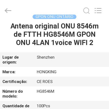
HONGKING
INDUSTRIAL
CO.,
LIMITED.
All
GPON ONU ONTÁRIO
Rights
Reserved.
Antena original ONU 8546m
CASA
de FTTH HG8546M GPON
PRODUTOS
ONU 4LAN 1voice WIFI 2
SOBRE
Lugar de
Shenzhen
origem:
NÓS
Marca:
HONGKING
EXCURSÃO
Certificação:
CE ROES
DA
Número do
HG8546M
FÁBRICA
modelo:
Quantidade de
100Pcs