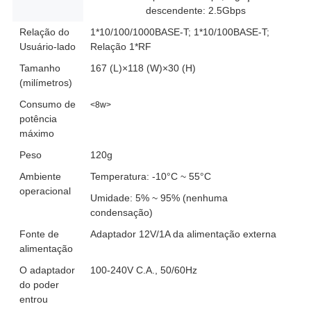
descendente: 2.5Gbps
Relação do
1*10/100/1000BASE-T; 1*10/100BASE-T;
Usuário-lado
Relação 1*RF
Tamanho
167 (L)×118 (W)×30 (H)
(milímetros)
Consumo de
<8w>
potência
máximo
Peso
120g
Ambiente
Temperatura: -10°C ~ 55°C
operacional
Umidade: 5% ~ 95% (nenhuma
condensação)
Fonte de
Adaptador 12V/1A da alimentação externa
alimentação
O adaptador
100-240V C.A., 50/60Hz
do poder
entrou