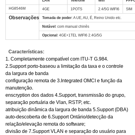
LAN
Telefone
Wifi
PPP
HG8546M
4GE
1POTS
2.4/5G WIFI6
SIM
Observações
Tomada de poder
: A UE, AU, É, Reino Unido etc.
Notável
: com manual chinês
Opcional
: 4GE+1TEL WIFI6 2.4G/5G
Características:
1. Completamente compatível com ITU-T G.984.
2.Support porto-baseou a limitação da taxa e o controle
da largura de banda
configuração remota de 3.Integrated OMCI e função da
manutenção.
enscryption dos dados 4.Support, transmissão do grupo,
separação portuária de Vlan, RSTP, etc.
atribuição dinâmica da largura de banda 5.Support (DBA)
auto-descoberta de 6.Support Ontário/detecção da
relação/elevação remota do software;
divisão de 7.Support VLAN e separação do usuário para