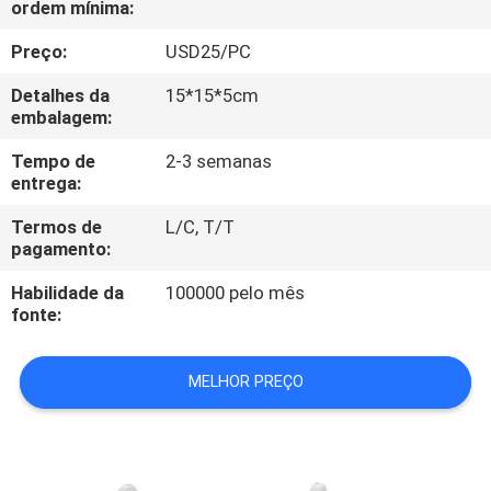
ordem mínima:
CONTROLE
DA
Preço:
USD25/PC
QUALIDADE
Detalhes da
15*15*5cm
embalagem:
CONTACTE-
Tempo de
2-3 semanas
entrega:
NOS
Termos de
L/C, T/T
pagamento:
PEÇA
Habilidade da
100000 pelo mês
UMAS
fonte:
CITAÇÕES
MELHOR PREÇO
MAPA
DO
SITE