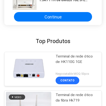
1.5A FTTH de GM620 1GE 3FE
GPON Ontário 2.4g 5g
Continue
Top Produtos
Terminal de rede ótico
de HK110G 1GE
Negociatable MOQ:50pcs
CONTATO
Terminal de rede ótico
da fibra Hk719