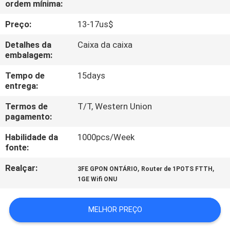
ordem mínima:
CONTROLE
DA
Preço:
13-17us$
QUALIDADE
Detalhes da
Caixa da caixa
embalagem:
CONTACTE-
Tempo de
15days
entrega:
NOS
Termos de
T/T, Western Union
pagamento:
PEÇA
Habilidade da
1000pcs/Week
UMAS
fonte:
CITAÇÕES
Realçar:
,
,
3FE GPON ONTÁRIO
Router de 1POTS FTTH
1GE Wifi ONU
MAPA
DO
MELHOR PREÇO
SITE