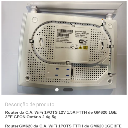
PRIVACY
POLICY
Descrição de produto
Router da C.A. WiFi 1POTS 12V 1.5A FTTH de GM620 1GE
3FE GPON Ontário 2.4g 5g
Router
GM620
da C.A. WiFi 1POTS FTTH de GM620 1GE 3FE