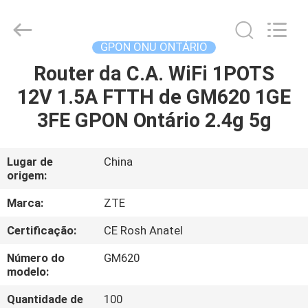
HONGKING
INDUSTRIAL
CO.,
LIMITED.
All
GPON ONU ONTÁRIO
Rights
Reserved.
Router da C.A. WiFi 1POTS
CASA
12V 1.5A FTTH de GM620 1GE
PRODUTOS
3FE GPON Ontário 2.4g 5g
SOBRE
Lugar de
China
origem:
NÓS
Marca:
ZTE
EXCURSÃO
Certificação:
CE Rosh Anatel
DA
Número do
GM620
FÁBRICA
modelo:
Quantidade de
100