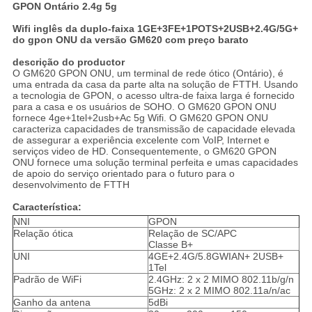
GPON Ontário 2.4g
5g
Wifi inglês da duplo-faixa 1GE+3FE+1POTS+2USB+2.4G/5G+
do gpon ONU da versão GM620 com preço barato
descrição do productor
O GM620 GPON ONU, um terminal de rede ótico (Ontário), é
uma entrada da casa da parte alta na solução de FTTH. Usando
a tecnologia de GPON, o acesso ultra-de faixa larga é fornecido
para a casa e os usuários de SOHO. O GM620 GPON ONU
fornece 4ge+1tel+2usb+Ac 5g Wifi. O GM620 GPON ONU
caracteriza capacidades de transmissão de capacidade elevada
de assegurar a experiência excelente com VoIP, Internet e
serviços video de HD. Consequentemente, o GM620 GPON
ONU fornece uma solução terminal perfeita e umas capacidades
de apoio do serviço orientado para o futuro para o
desenvolvimento de FTTH
Característica:
NNI
GPON
Relação ótica
Relação de SC/APC
Classe B+
UNI
4GE+2.4G/5.8GWIAN+ 2USB+
1Tel
Padrão de WiFi
2.4GHz: 2 x 2 MIMO 802.11b/g/n
5GHz: 2 x 2 MIMO 802.11a/n/ac
Ganho da antena
5dBi