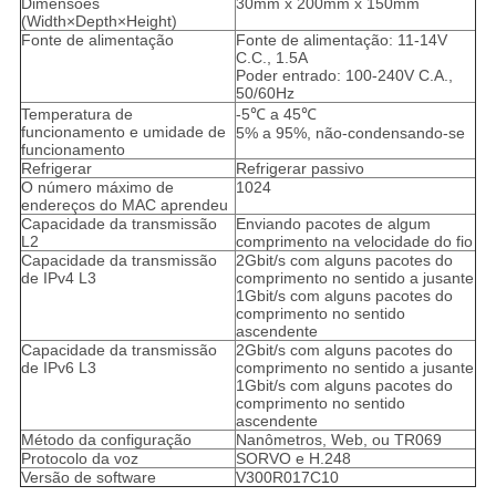
Dimensões
30mm x 200mm x 150mm
(Width×Depth×Height)
Fonte de alimentação
Fonte de alimentação: 11-14V
C.C., 1.5A
Poder entrado: 100-240V C.A.,
50/60Hz
Temperatura de
-5℃ a 45℃
funcionamento e umidade de
5% a 95%, não-condensando-se
funcionamento
Refrigerar
Refrigerar passivo
O número máximo de
1024
endereços do MAC aprendeu
Capacidade da transmissão
Enviando pacotes de algum
L2
comprimento na velocidade do fio
Capacidade da transmissão
2Gbit/s com alguns pacotes do
de IPv4 L3
comprimento no sentido a jusante
1Gbit/s com alguns pacotes do
comprimento no sentido
ascendente
Capacidade da transmissão
2Gbit/s com alguns pacotes do
de IPv6 L3
comprimento no sentido a jusante
1Gbit/s com alguns pacotes do
comprimento no sentido
ascendente
Método da configuração
Nanômetros, Web, ou TR069
Protocolo da voz
SORVO e H.248
Versão de software
V300R017C10