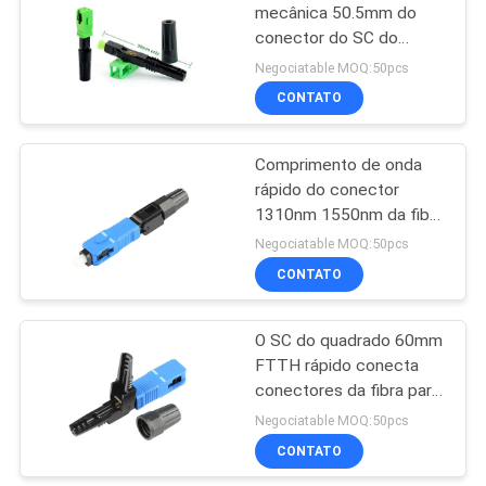
mecânica 50.5mm do
conector do SC do
35
conjunto de campo do
Negociatable MOQ:50pcs
único modo
CONTATO
NOKIA GPON ONU
Comprimento de onda
rápido do conector
1310nm 1550nm da fibra
ótica retangular do SC de
Negociatable MOQ:50pcs
FTTH
CONTATO
29
Caixa terminal da
O SC do quadrado 60mm
FTTH rápido conecta
fibra ótica
conectores da fibra para
o quadro de distribuição
Negociatable MOQ:50pcs
da fibra
CONTATO