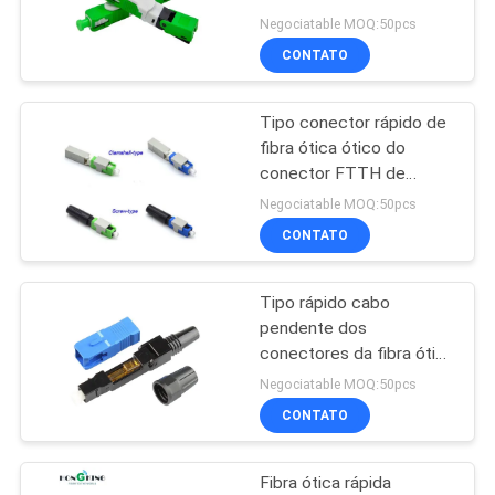
APC Fast Connector
Negociatable MOQ:50pcs
CONTATO
PRIVACY
11
POLICY
Tipo conector rápido de
XPON ONTÁRIO
fibra ótica ótico do
conector FTTH de
conjunto de campo do
Negociatable MOQ:50pcs
SC APC 50mm de C
CONTATO
Tipo rápido cabo
78
pendente dos
conectores da fibra ótica
ZTE GPON ONU
montável do campo de
Negociatable MOQ:50pcs
FTTH de D 3.0X2.0mm
CONTATO
Fibra ótica rápida