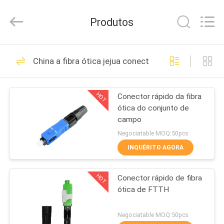
HONGKING
INDUSTRIAL
CO.,
Produtos
LIMITED.
All
Rights
Reserved.
CASA
419
China a fibra ótica jejua conector
GPON ONU
PRODUTOS
ONTÁRIO
HOT
Conector rápido da fibra
ótica do conjunto de
SOBRE
campo
NÓS
Negociatable MOQ:50pcs
INQUÉRITO AGORA
143
EXCURSÃO
HOT
Conector rápido de fibra
DA
Huawei GPON ONU
ótica de FTTH
FÁBRICA
Negociatable MOQ:50pcs