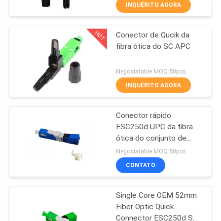
CONTROLE
INQUÉRITO AGORA
DA
HOT
Conector de Qucik da
QUALIDADE
14
fibra ótica do SC APC
WiFi GPON ONU
CONTACTE-
Negociatable MOQ:50pcs
NOS
INQUÉRITO AGORA
Conector rápido
PEÇA
ESC250d UPC da fibra
UMAS
ótica do conjunto de
32
campo do SC APC
CITAÇÕES
Negociatable MOQ:50pcs
CONTATO
onu do epon do wifi
MAPA
Single Core OEM 52mm
DO
Fiber Optic Quick
SITE
Connector ESC250d SC