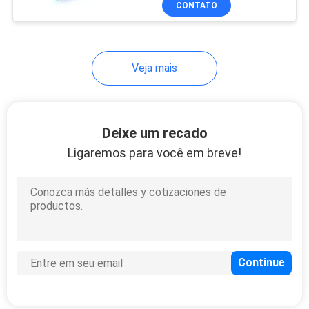
CONTATO
146
Linha ótica terminal
de OLT
Veja mais
Deixe um recado
Ligaremos para você em breve!
159
Modem do router de
FTTH