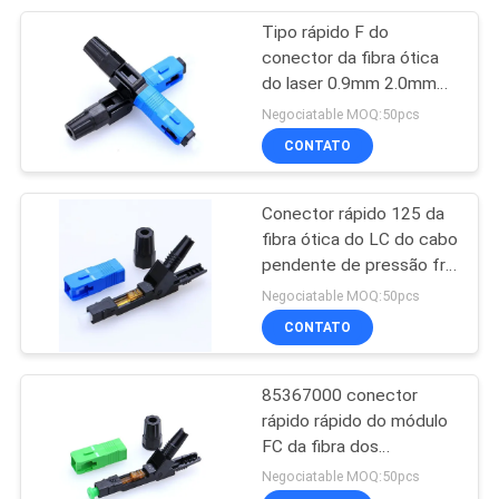
Tipo rápido F do
20
conector da fibra ótica
do laser 0.9mm 2.0mm
Divisor da fibra ótica
3.0mm LC para o
Negociatable MOQ:50pcs
equipamento de rede
CONTATO
Conector rápido 125 da
fibra ótica do LC do cabo
pendente de pressão fria
21
ao furo da virola 128um
Negociatable MOQ:50pcs
a fibra ótica jejua
CONTATO
conector
85367000 conector
rápido rápido do módulo
FC da fibra dos
conectores da fibra ótica
Negociatable MOQ:50pcs
de 5cm FTTH