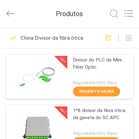
HONGKING
INDUSTRIAL
CO.,
Produtos
LIMITED.
All
Rights
Reserved.
CASA
419
China Divisor da fibra ótica
GPON ONU
PRODUTOS
ONTÁRIO
HOT
Divisor do PLC de Mini
Fiber Optic
SOBRE
NÓS
Negociatable MOQ:50pcs
INQUÉRITO AGORA
143
EXCURSÃO
HOT
1*8 divisor da fibra ótica
DA
Huawei GPON ONU
da gaveta do SC APC
FÁBRICA
Negociatable MOQ:50pcs