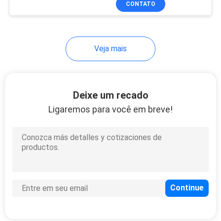
CONTATO
146
Linha ótica terminal
de OLT
Veja mais
Deixe um recado
Ligaremos para você em breve!
159
Modem do router de
FTTH