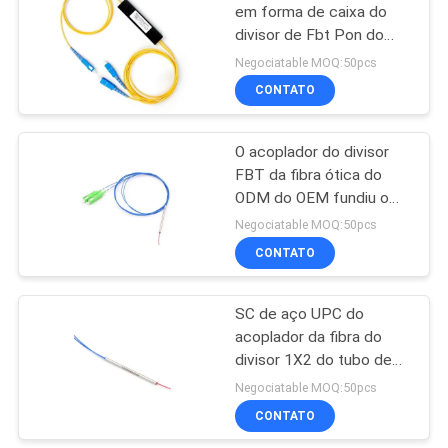
em forma de caixa do
divisor de Fbt Pon do
35
ABS
Negociatable MOQ:50pcs
CONTATO
NOKIA GPON ONU
O acoplador do divisor
FBT da fibra ótica do
ODM do OEM fundiu o
atarraxamento bicônico
Negociatable MOQ:50pcs
CONTATO
29
Caixa terminal da
SC de aço UPC do
acoplador da fibra do
fibra ótica
divisor 1X2 do tubo de
FTTX FBT
Negociatable MOQ:50pcs
CONTATO