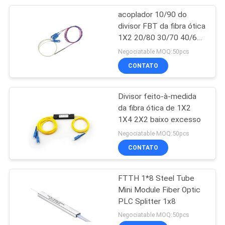
acoplador 10/90 do
20
divisor FBT da fibra ótica
1X2 20/80 30/70 40/60
Divisor da fibra ótica
50/50 de 5/95
Negociatable MOQ:50pcs
CONTATO
Divisor feito-à-medida
da fibra ótica de 1X2
1X4 2X2 baixo excesso
21
Negociatable MOQ:50pcs
a fibra ótica jejua
CONTATO
conector
FTTH 1*8 Steel Tube
Mini Module Fiber Optic
PLC Splitter 1x8
Negociatable MOQ:50pcs