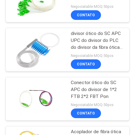
1*N 2*N HS do PLC da
Negociatable MOQ:50pcs
fibra
CONTATO
PRIVACY
11
POLICY
divisor ótico do SC APC
XPON ONTÁRIO
UPC do divisor do PLC
do divisor da fibra ótica
do único modo de 1X16
Negociatable MOQ:50pcs
1X8 1X4
CONTATO
Conector ótico do SC
78
APC do divisor de 1*2
FTB 2*2 FBT Pon
ZTE GPON ONU
Negociatable MOQ:50pcs
CONTATO
Acoplador de fibra ótica