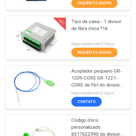
CONTROLE
INQUÉRITO AGORA
DA
HOT
Tipo da caixa - 1 divisor
QUALIDADE
14
da fibra ótica *16
WiFi GPON ONU
CONTACTE-
Negociatable MOQ:50pcs
NOS
INQUÉRITO AGORA
Acoplador pequeno GR-
PEÇA
1209-CORE GR-1221-
UMAS
CORE de Fbt do divisor
32
da fibra ótica 1*2
CITAÇÕES
Negociatable MOQ:50pcs
CONTATO
onu do epon do wifi
MAPA
Código ótico
DO
personalizado
SITE
8517622990 do divisor