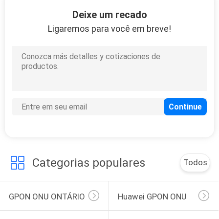
146
Deixe um recado
Linha ótica terminal
Ligaremos para você em breve!
de OLT
159
Modem do router de
FTTH
Categorias populares
Todos
GPON ONU ONTÁRIO
Huawei GPON ONU