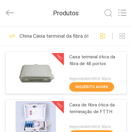
HONGKING
INDUSTRIAL
CO.,
Produtos
LIMITED.
All
Rights
Reserved.
CASA
419
China Caixa terminal da fibra ótica
GPON ONU
PRODUTOS
ONTÁRIO
HOT
Caixa terminal ótica da
fibra de 48 portos
SOBRE
NÓS
Negociatable MOQ:50pcs
INQUÉRITO AGORA
143
EXCURSÃO
HOT
Caixa de fibra ótica da
DA
Huawei GPON ONU
terminação de FTTH
FÁBRICA
Negociatable MOQ:50pcs