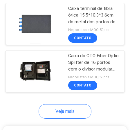
Caixa terminal de fibra
20
ótica 15.5*10.3*3.6cm
do metal dos portos do
Divisor da fibra ótica
cinza 4 do CE
Negociatable MOQ:50pcs
CONTATO
Caixa do CTO Fiber Optic
Splitter de 16 portos
com o divisor modular
21
295*220*85mm do PLC
Negociatable MOQ:50pcs
a fibra ótica jejua
CONTATO
conector
Veja mais