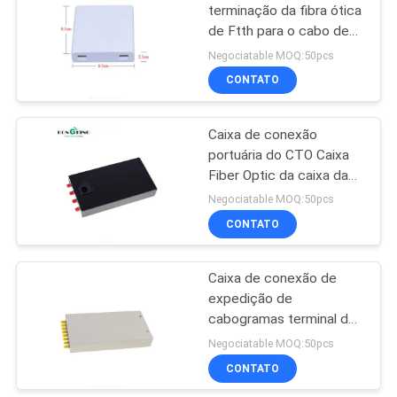
terminação da fibra ótica
de Ftth para o cabo de
35
fibra ótica
Negociatable MOQ:50pcs
CONTATO
NOKIA GPON ONU
Caixa de conexão
portuária do CTO Caixa
Fiber Optic da caixa da
terminação da fibra do
Negociatable MOQ:50pcs
metal 4 com trança
CONTATO
29
Caixa terminal da
Caixa de conexão de
expedição de
fibra ótica
cabogramas terminal da
fibra da caixa FTTH da
Negociatable MOQ:50pcs
fibra ótica dos portos do
CONTATO
St LC 8 do Sc FC