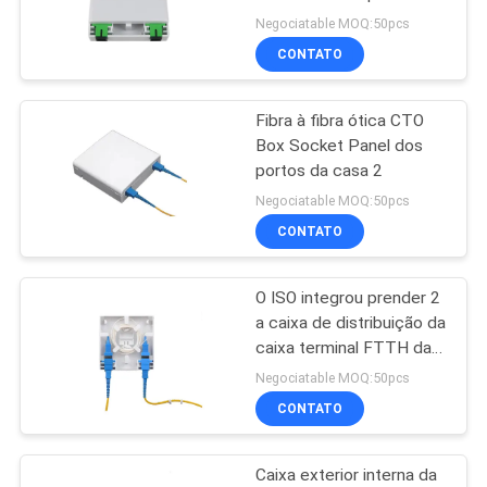
FTTH Caixa CTO 2
Negociatable MOQ:50pcs
CONTATO
PRIVACY
11
POLICY
Fibra à fibra ótica CTO
XPON ONTÁRIO
Box Socket Panel dos
portos da casa 2
Negociatable MOQ:50pcs
CONTATO
O ISO integrou prender 2
78
a caixa de distribuição da
caixa terminal FTTH da
ZTE GPON ONU
fibra ótica do núcleo
Negociatable MOQ:50pcs
CONTATO
Caixa exterior interna da