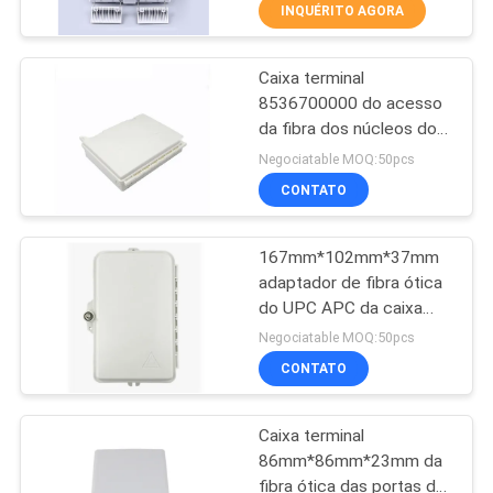
CONTROLE
INQUÉRITO AGORA
DA
Caixa terminal
QUALIDADE
14
8536700000 do acesso
da fibra dos núcleos do
WiFi GPON ONU
CONTACTE-
ODM 2 do OEM
Negociatable MOQ:50pcs
NOS
CONTATO
167mm*102mm*37mm
PEÇA
adaptador de fibra ótica
UMAS
do UPC APC da caixa
32
terminal de 2 portos
CITAÇÕES
Negociatable MOQ:50pcs
CONTATO
onu do epon do wifi
MAPA
Caixa terminal
DO
86mm*86mm*23mm da
SITE
fibra ótica das portas de