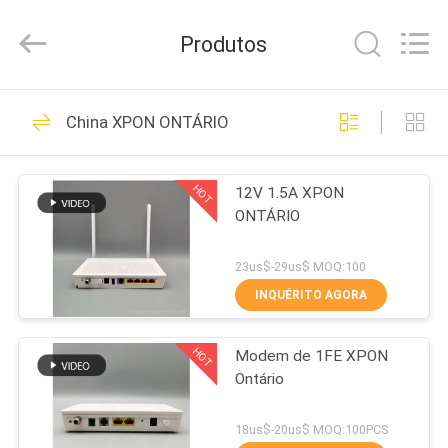
HONGKING
INDUSTRIAL
CO.,
Produtos
LIMITED.
All
Rights
Reserved.
CASA
419
China XPON ONTÁRIO
GPON ONU
PRODUTOS
ONTÁRIO
HOT
12V 1.5A XPON
ONTÁRIO
SOBRE
NÓS
23us$-29us$ MOQ:100
INQUÉRITO AGORA
143
EXCURSÃO
HOT
Modem de 1FE XPON
DA
Huawei GPON ONU
Ontário
FÁBRICA
18us$-20us$ MOQ:100PCS