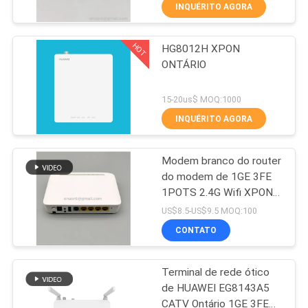
CONTROLE
INQUÉRITO AGORA
DA
HOT
HG8012H XPON
QUALIDADE
14
ONTÁRIO
WiFi GPON ONU
CONTACTE-
15-20us$ MOQ:1000
NOS
INQUÉRITO AGORA
Modem branco do router
PEÇA
do modem de 1GE 3FE
UMAS
1POTS 2.4G Wifi XPON
32
Ontário Ftth
CITAÇÕES
US$8.5-US$9.5 MOQ:100
CONTATO
onu do epon do wifi
MAPA
Terminal de rede ótico
DO
de HUAWEI EG8143A5
SITE
CATV Ontário 1GE 3FE