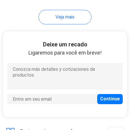
20
Veja mais
Divisor da fibra ótica
Deixe um recado
Ligaremos para você em breve!
21
a fibra ótica jejua
conector