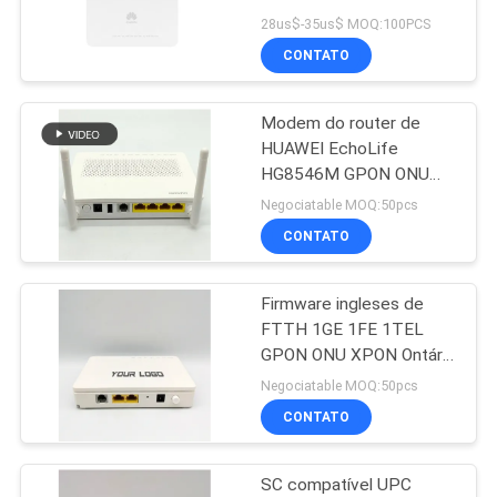
1POTS
28us$-35us$ MOQ:100PCS
CONTATO
PRIVACY
11
POLICY
Modem do router de
XPON ONTÁRIO
HUAWEI EchoLife
HG8546M GPON ONU
XPON Ontário 1GE 3FE
Negociatable MOQ:50pcs
1TEL FTTH
CONTATO
Firmware ingleses de
78
FTTH 1GE 1FE 1TEL
GPON ONU XPON Ontário
ZTE GPON ONU
HK321 para OLT ZTE
Negociatable MOQ:50pcs
Nokia
CONTATO
SC compatível UPC