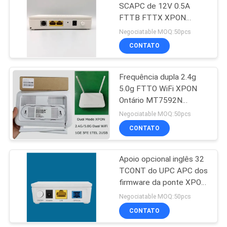
SCAPC de 12V 0.5A
FTTB FTTX XPON
35
Ontário HUAWEI opcional
Negociatable MOQ:50pcs
CONTATO
NOKIA GPON ONU
Frequência dupla 2.4g
5.0g FTTO WiFi XPON
Ontário MT7592N
2.4GHz MT7612EN
Negociatable MOQ:50pcs
5GHz do OEM
CONTATO
29
Caixa terminal da
Apoio opcional inglês 32
TCONT do UPC APC dos
fibra ótica
firmware da ponte XPON
Ontário HK110 de FTTH
Negociatable MOQ:50pcs
1GE
CONTATO