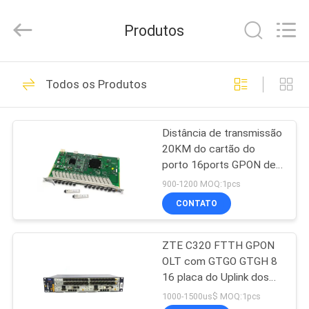
HONGKING
INDUSTRIAL
CO.,
Produtos
LIMITED.
All
Rights
Reserved.
CASA
419
Todos os Produtos
GPON ONU
PRODUTOS
ONTÁRIO
Distância de transmissão
20KM do cartão do
SOBRE
porto 16ports GPON de
NÓS
ZTE GTGH Pon
900-1200 MOQ:1pcs
CONTATO
143
EXCURSÃO
ZTE C320 FTTH GPON
DA
Huawei GPON ONU
OLT com GTGO GTGH 8
FÁBRICA
16 placa do Uplink dos
portos OLT
1000-1500us$ MOQ:1pcs