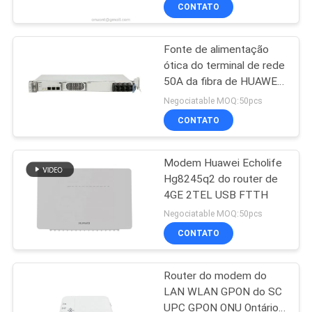
CONTROLE
CONTATO
DA
Fonte de alimentação
QUALIDADE
14
ótica do terminal de rede
50A da fibra de HUAWEI
WiFi GPON ONU
CONTACTE-
ETP48100 100A
Negociatable MOQ:50pcs
NOS
CONTATO
Modem Huawei Echolife
PEÇA
Hg8245q2 do router de
UMAS
4GE 2TEL USB FTTH
32
CITAÇÕES
Negociatable MOQ:50pcs
CONTATO
onu do epon do wifi
MAPA
Router do modem do
DO
LAN WLAN GPON do SC
SITE
UPC GPON ONU Ontário