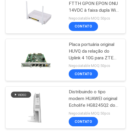
FTTH GPON EPON ONU
14VDC à faixa dupla Wifi
35
GPON Ontário
Negociatable MOQ:50pcs
CONTATO
NOKIA GPON ONU
Placa portuária original
HUVQ da relação do
Uplink 4 10G para ZTE
C300 C320 OLT
Negociatable MOQ:50pcs
CONTATO
29
Caixa terminal da
Distribuindo o tipo
modem HUAWEI original
fibra ótica
Echolife HG8245Q2 do
router de FTTH
Negociatable MOQ:50pcs
CONTATO