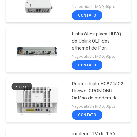
PON LOS de FTTH
Negociatable MOQ:50pcs
CONTATO
PRIVACY
11
POLICY
Linha ótica placa HUVQ
XPON ONTÁRIO
do Uplink OLT dos
ethernet de Pon
10ge/Ge do terminal
Negociatable MOQ:50pcs
HUTQ Zte Zxd10 C300
CONTATO
Router duplo HG8245Q2
78
Huawei GPON ONU
Ontário do modem de
ZTE GPON ONU
WiFi FTTH da faixa
Negociatable MOQ:50pcs
CONTATO
modem 11V de 1.5A