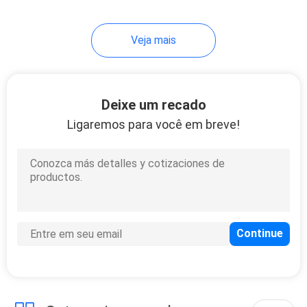
20
Veja mais
Divisor da fibra ótica
Deixe um recado
Ligaremos para você em breve!
21
a fibra ótica jejua
conector