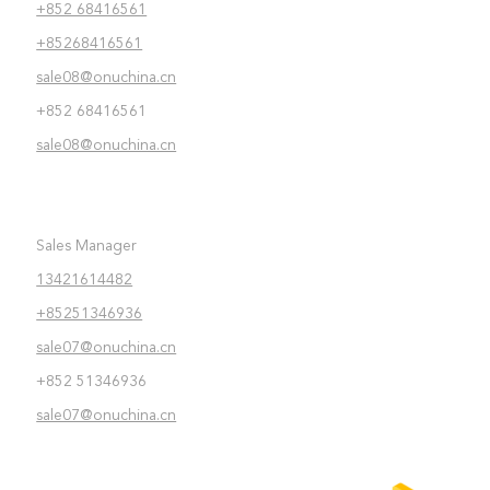
+852 68416561
+85268416561
sale08@onuchina.cn
+852 68416561
sale08@onuchina.cn
Sales Manager
13421614482
+85251346936
sale07@onuchina.cn
+852 51346936
sale07@onuchina.cn