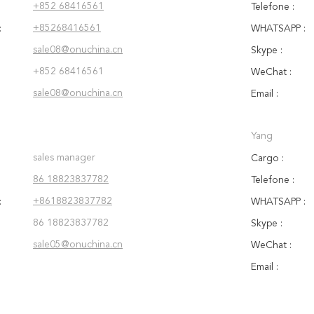
+852 68416561
Telefone :
+85268416561
:
WHATSAPP :
sale08@onuchina.cn
Skype :
+852 68416561
WeChat :
sale08@onuchina.cn
Email :
Yang
sales manager
Cargo :
86 18823837782
Telefone :
+8618823837782
:
WHATSAPP :
86 18823837782
Skype :
sale05@onuchina.cn
WeChat :
Email :