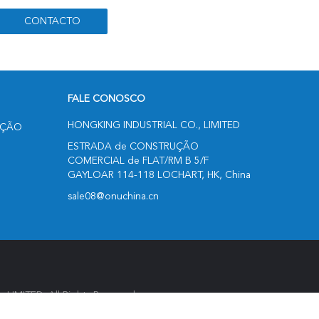
FALE CONOSCO
HONGKING INDUSTRIAL CO., LIMITED
UÇÃO
ESTRADA de CONSTRUÇÃO
COMERCIAL de FLAT/RM B 5/F
GAYLOAR 114-118 LOCHART, HK, China
sale08@onuchina.cn
IMITED. All Rights Reserved.