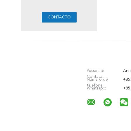
Pessoa de
Ann
Contato:
Número de
+85
telefone:
Whatsapp:
+85