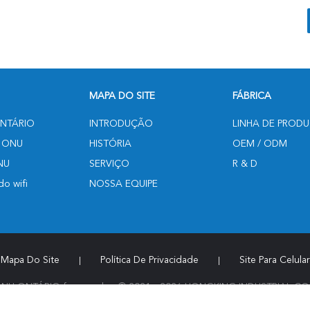
MAPA DO SITE
FÁBRICA
NTÁRIO
INTRODUÇÃO
LINHA DE PROD
 ONU
HISTÓRIA
OEM / ODM
NU
SERVIÇO
R & D
o wifi
NOSSA EQUIPE
Mapa Do Site
Política De Privacidade
Site Para Celular
|
|
U ONTÁRIO fornecedor. © 2021 - 2026 HONGKING INDUSTRIAL CO., L