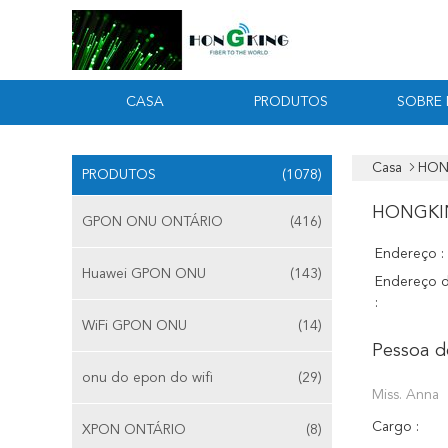
CASA
PRODUTOS
SOBRE
Casa
HONG
PRODUTOS
(1078)
HONGKIN
GPON ONU ONTÁRIO
(416)
Endereço :
Huawei GPON ONU
(143)
Endereço d
:
WiFi GPON ONU
(14)
Pessoa d
onu do epon do wifi
(29)
Miss. Anna
Cargo :
XPON ONTÁRIO
(8)