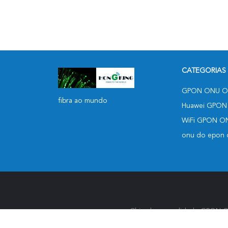
CATEGORIAS
GPON ONU O
fibra ao mundo
Huawei GPON
WiFi GPON O
onu do epon d
China bom qualidade GPON ON