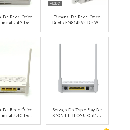
al De Rede Ótico
Terminal De Rede Ótico
rminal 2.4G De
Duplo EG8145V5 De WiFi
W 3.1W Huawei
GPON ONU Huawei Da
life EG8141A5
Faixa 802.11ac
CONTACTO
CONTACTO
GPON
al De Rede Ótico
Serviço Do Triple Play De
rminal 2.4G De
XPON FTTH ONU Ontário
3.1W EG8141A5
EG8141A5 Huawei 1GE
AWEI GPON
3FE USB VOIP USB
CONTACTO
CONTACTO