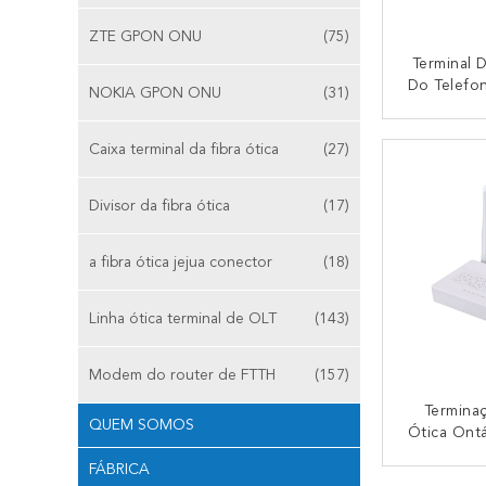
ZTE GPON ONU
(75)
Terminal 
Do Telefo
NOKIA GPON ONU
(31)
EPON EG8
3F
CO
Caixa terminal da fibra ótica
(27)
Divisor da fibra ótica
(17)
a fibra ótica jejua conector
(18)
Linha ótica terminal de OLT
(143)
Modem do router de FTTH
(157)
Termina
QUEM SOMOS
Ótica Ont
De 100V 
FÁBRICA
60Hz GP
CO