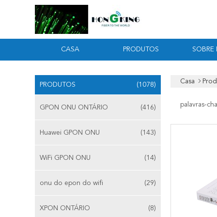
CASA
PRODUTOS
SOBRE
Casa
Prod
PRODUTOS
(1078)
palavras-ch
GPON ONU ONTÁRIO
(416)
Huawei GPON ONU
(143)
WiFi GPON ONU
(14)
onu do epon do wifi
(29)
XPON ONTÁRIO
(8)