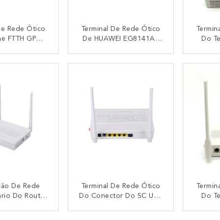
De Rede Ótico
Terminal De Rede Ótico
Termin
ne FTTH GPON
De HUAWEI EG8141A5
Do Te
141A5 De 1GE
1GE 3FE 1POTS 5dbi
7.5
E USB
WIFI GPON ONU
Echo
NTACTO
CONTACTO
ção De Rede
Terminal De Rede Ótico
Termin
ário Do Router
Do Conector Do SC UPC
Do Te
240VAC 50Hz
Do SC APC De FTTH
7.5W 
ON ONU EPON
EPON WiFi GPON ONU
HU
NTACTO
CONTACTO