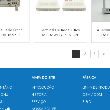
De Rede Ótico
Terminal De Rede Ótico
4 Termi
 Do Triple Play
De HUAWEI GPON ONU
De H
 GPON EPON
Ontário WiFi EG8141A5
EG81
uawei ONU
FTTH 1GE 3FE USB VOIP
Rout
NTACTO
CONTACTO
EG8141A5 1GE
USB
Gig
1
2
3
>
B VOIP USB
MAPA DO SITE
FÁBRICA
NTÁRIO
INTRODUÇÃO
LINHA DE PROD
 ONU
HISTÓRIA
OEM / ODM
NU
SERVIÇO
R & D
o wifi
NOSSA EQUIPE