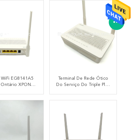
WiFi EG8141A5
Terminal De Rede Ótico
Ontário XPON
Do Serviço Do Triple Play
inal De
De FTTH GPON EPON
tico Do Serviço
ONU Ontário UAWEI
CONTACTO
CONTACTO
ple Play De FTTH
EG8141A5 1GE 3FE USB
FE USB VOIP USB
VOIP USB