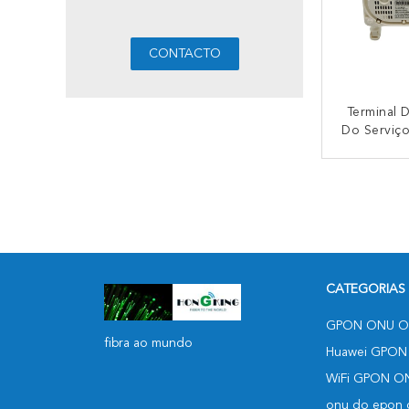
Terminal 
Do Serviço
De FTTH
XPON H
CO
Ontário 
3FE US
CATEGORIAS
GPON ONU O
fibra ao mundo
Huawei GPON
WiFi GPON O
onu do epon d