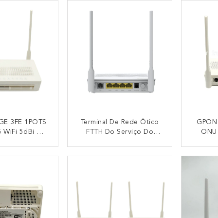
WiFi
Ontário
1GE 3FE 1POTS
Terminal De Rede Ótico
GPON 
 WiFi 5dBi De
FTTH Do Serviço Do
ONU 
fe Eg8141A5
Triple Play De EG8141A5
EG8141 Term
 Ontário
FTTH GPON 1GE 3FE
Rede Ó
NTACTO
CONTACTO
USB VOIP USB ONU
Do Tri
Ontário Huawei
1GE 3
EG8141A5