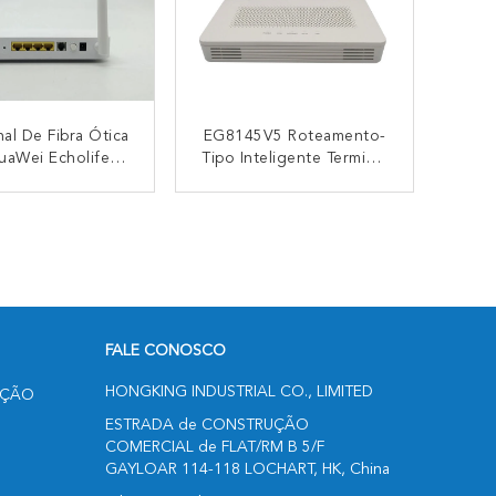
nal De Fibra Ótica
EG8145V5 Roteamento-
uaWei Echolife
Tipo Inteligente Terminal
41A5 Gpon Do
De Rede Ótico Wifi De
er De Wifi Do
ONU Ontário
CONTACTO
CONTACTO
abit Portuário
FALE CONOSCO
HONGKING INDUSTRIAL CO., LIMITED
UÇÃO
ESTRADA de CONSTRUÇÃO
COMERCIAL de FLAT/RM B 5/F
GAYLOAR 114-118 LOCHART, HK, China