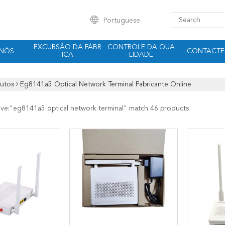
Portuguese
EXCURSÃO DA FÁBR
CONTROLE DA QUA
 NÓS
CONTACTE
ICA
LIDADE
utos
Eg8141a5 Optical Network Terminal Fabricante Online
ave:"
eg8141a5 optical network terminal
" match 46 products