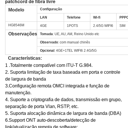
patchcord de fibra livre
Configuração
Modelo
LAN
Telefone
Wi-fi
PPP
HG8546M
4GE
1POTS
2.4/5G WIFI6
SIM
Observações
Tomada
: UE, AU, AM, Reino Unido etc
Observado
: com manual chinês
Opcional
: 4GE+1TEL WIFI6 2.4G/5G
Características:
1 .Totalmente compatível com ITU-T G.984.
2. Suporta limitação de taxa baseada em porta e controle
de largura de banda
3.Configuração remota OMCI integrada e função de
manutenção.
4. Suporte a criptografia de dados, transmissão em grupo,
separação de porta Vlan, RSTP, etc.
5. Suporta alocação dinâmica de largura de banda (DBA)
6.Support ONT auto-descoberta/detecção de
link/atualização remota de software;