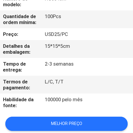
CONTROLE
modelo:
DA
Quantidade de
100Pcs
ordem mínima:
QUALIDADE
Preço:
USD25/PC
CONTACTE-
Detalhes da
15*15*5cm
NOS
embalagem:
Tempo de
2-3 semanas
entrega:
PEÇA
UMAS
Termos de
L/C, T/T
pagamento:
CITAÇÕES
Habilidade da
100000 pelo mês
fonte:
MAPA
DO
MELHOR PREÇO
SITE