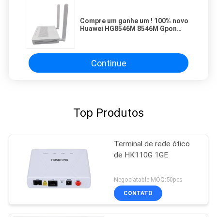
Compre um ganhe um ! 100% novo
Huawei HG8546M 8546M Gpon
Ftth ONU 1GE 3FE WIFI ONT com
patchcord de fibra livre
Continue
Top Produtos
Terminal de rede ótico
de HK110G 1GE
Negociatable MOQ:50pcs
CONTATO