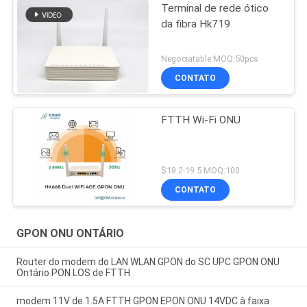
Terminal de rede ótico
da fibra Hk719
Negociatable MOQ:50pcs
CONTATO
FTTH Wi-Fi ONU
$18.2-19.5 MOQ:100
CONTATO
GPON ONU ONTÁRIO
Router do modem do LAN WLAN GPON do SC UPC GPON ONU
Ontário PON LOS de FTTH
modem 11V de 1.5A FTTH GPON EPON ONU 14VDC à faixa