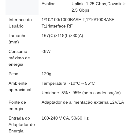
Avaliar
Uplink: 1,25 Gbps;Downlink:
2,5 Gbps
Interface do
1*10/100/1000BASE-T;1*10/100BASE-
Usuário
T;1*interface RF
Tamanho
167(C)×118(L)×30(A)
(mm)
Consumo
<8W
máximo de
energia
Peso
120g
Ambiente
Temperatura: -10°C ~ 55°C
operacional
Umidade: 5% ~ 95% (sem condensação)
Fonte de
Adaptador de alimentação externa 12V/1A
energia
Entrada do
100-240 V CA, 50/60 Hz
Adaptador de
Energia