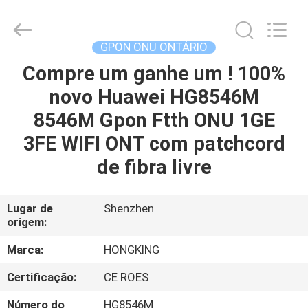
HONGKING
INDUSTRIAL
CO.,
LIMITED.
All
GPON ONU ONTÁRIO
Rights
Reserved.
Compre um ganhe um ! 100%
CASA
novo Huawei HG8546M
PRODUTOS
8546M Gpon Ftth ONU 1GE
3FE WIFI ONT com patchcord
SOBRE
de fibra livre
NÓS
Lugar de
Shenzhen
origem:
EXCURSÃO
DA
Marca:
HONGKING
FÁBRICA
Certificação:
CE ROES
Número do
HG8546M