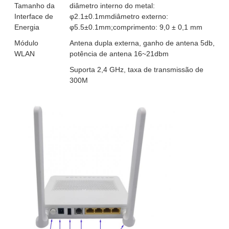
Tamanho da
diâmetro interno do metal:
Interface de
φ2.1±0.1mmdiâmetro externo:
Energia
φ5.5±0.1mm;comprimento: 9,0 ± 0,1 mm
Módulo
Antena dupla externa, ganho de antena 5db,
WLAN
potência de antena 16~21dbm
Suporta 2,4 GHz, taxa de transmissão de
300M