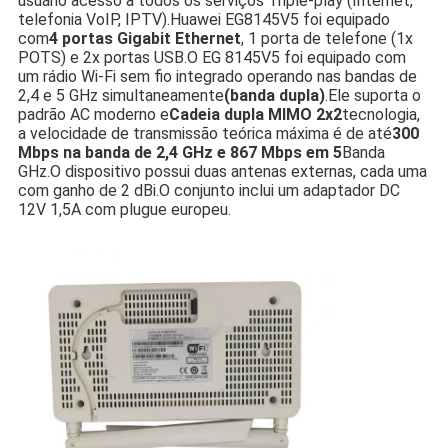
usuário acesso a todos os serviços Triple-play (Internet,
telefonia VoIP, IPTV).Huawei EG8145V5 foi equipado
com
4 portas Gigabit Ethernet
, 1 porta de telefone (1x
POTS) e 2x portas USB.O EG 8145V5 foi equipado com
um rádio Wi-Fi sem fio integrado operando nas bandas de
2,4 e 5 GHz simultaneamente
(banda dupla)
.Ele suporta o
padrão AC moderno e
Cadeia dupla MIMO 2x2
tecnologia,
a velocidade de transmissão teórica máxima é de até
300
Mbps na banda de 2,4 GHz e 867 Mbps em 5
Banda
GHz.O dispositivo possui duas antenas externas, cada uma
com ganho de 2 dBi.O conjunto inclui um adaptador DC
12V 1,5A com plugue europeu.