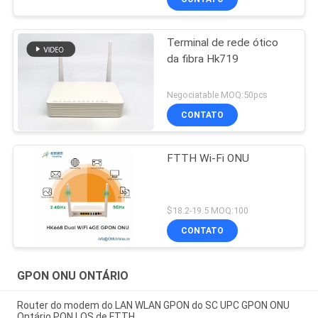
Terminal de rede ótico
da fibra Hk719
Negociatable MOQ:50pcs
CONTATO
FTTH Wi-Fi ONU
$18.2-19.5 MOQ:100
CONTATO
GPON ONU ONTÁRIO
Router do modem do LAN WLAN GPON do SC UPC GPON ONU
Ontário PON LOS de FTTH