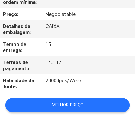
ordem mínima:
CONTROLE
DA
Preço:
Negociatable
QUALIDADE
Detalhes da
CAIXA
embalagem:
CONTACTE-
Tempo de
15
entrega:
NOS
Termos de
L/C, T/T
pagamento:
PEÇA
Habilidade da
20000pcs/Week
UMAS
fonte:
CITAÇÕES
MELHOR PREÇO
MAPA
DO
SITE