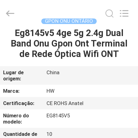
HONGKING
INDUSTRIAL
CO.,
LIMITED.
All
GPON ONU ONTÁRIO
Rights
Reserved.
Eg8145v5 4ge 5g 2.4g Dual
CASA
Band Onu Gpon Ont Terminal
PRODUTOS
de Rede Óptica Wifi ONT
SOBRE
Lugar de
China
origem:
NÓS
Marca:
HW
EXCURSÃO
Certificação:
CE ROHS Anatel
DA
Número do
EG8145V5
FÁBRICA
modelo:
Quantidade de
10