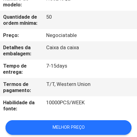
CONTROLE
modelo:
DA
Quantidade de
50
ordem mínima:
QUALIDADE
Preço:
Negociatable
CONTACTE-
Detalhes da
Caixa da caixa
NOS
embalagem:
Tempo de
7-15days
entrega:
PEÇA
UMAS
Termos de
T/T, Western Union
pagamento:
CITAÇÕES
Habilidade da
10000PCS/WEEK
fonte:
MAPA
DO
MELHOR PREÇO
SITE