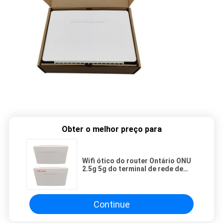
Obter o melhor preço para
Wifi ótico do router Ontário ONU
2.5g 5g do terminal de rede de
Wifi da faixa dupla do modem
4GE+TEL+2USB de FTTH
HG8245Q2 Gpon Xpon
Continue