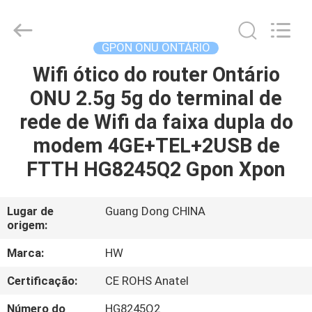
HONGKING
INDUSTRIAL
CO.,
LIMITED.
All
GPON ONU ONTÁRIO
Rights
Reserved.
Wifi ótico do router Ontário
CASA
ONU 2.5g 5g do terminal de
PRODUTOS
rede de Wifi da faixa dupla do
modem 4GE+TEL+2USB de
SOBRE
FTTH HG8245Q2 Gpon Xpon
NÓS
Lugar de
Guang Dong CHINA
origem:
EXCURSÃO
DA
Marca:
HW
FÁBRICA
Certificação:
CE ROHS Anatel
Número do
HG8245Q2