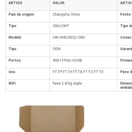
ARTIGO
VALOR
ARTIG
País de origem
Changsha China
Fonte 
Tipo
ONU/ONT
Tipo d
Modelo
HW HG8245Q2 ONU
Conect
Tipo
OEM
Garant
Portos
4GE+1Pots+2USB
Firmw
Uso
FTTP FTTH FTTB FTTO FTTX
Peso d
WiFi
faixa 2.4/5g dupla
Dimen
embal