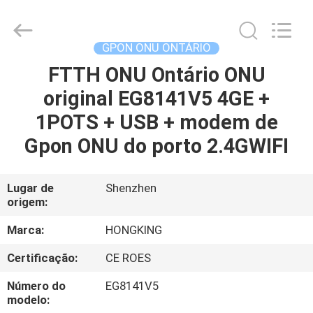
HONGKING
INDUSTRIAL
CO.,
LIMITED.
All
GPON ONU ONTÁRIO
Rights
Reserved.
FTTH ONU Ontário ONU
CASA
original EG8141V5 4GE +
PRODUTOS
1POTS + USB + modem de
Gpon ONU do porto 2.4GWIFI
SOBRE
NÓS
Lugar de
Shenzhen
origem:
EXCURSÃO
Marca:
HONGKING
DA
Certificação:
CE ROES
FÁBRICA
Número do
EG8141V5
modelo: