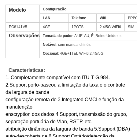
Configuração
Modelo
LAN
Telefone
Wifi
PPP
EG8141V5
4GE
1POTS
2.4/5G WIFI6
SIM
Observações
Tomada de poder
: A UE, AU, É, Reino Unido etc.
Notável
: com manual chinês
Opcional
: 4GE+1TEL WIFI6 2.4G/5G
Características:
1. Completamente compatível com ITU-T G.984.
2.Support porto-baseou a limitação da taxa e o controle
da largura de banda
configuração remota de 3.Integrated OMCI e função da
manutenção.
enscryption dos dados 4.Support, transmissão do grupo,
separação portuária de Vlan, RSTP, etc.
atribuição dinâmica da largura de banda 5.Support (DBA)
auto-descoberta de 6.Support Ontário/detecção da