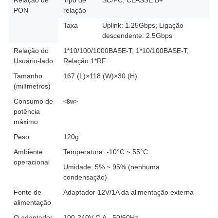
Relação de
Tipo de
SC/PC, CLASSE B+
PON
relação
Taxa
Uplink: 1.25Gbps; Ligação
descendente: 2.5Gbps
Relação do
1*10/100/1000BASE-T; 1*10/100BASE-T;
Usuário-lado
Relação 1*RF
Tamanho
167 (L)×118 (W)×30 (H)
(milímetros)
Consumo de
<8w>
potência
máximo
Peso
120g
Ambiente
Temperatura: -10°C ~ 55°C
operacional
Umidade: 5% ~ 95% (nenhuma
condensação)
Fonte de
Adaptador 12V/1A da alimentação externa
alimentação
O adaptador
100-240V C.A., 50/60Hz