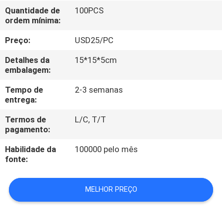
CONTROLE
Quantidade de
100PCS
ordem mínima:
DA
QUALIDADE
Preço:
USD25/PC
Detalhes da
15*15*5cm
CONTACTE-
embalagem:
NOS
Tempo de
2-3 semanas
entrega:
PEÇA
Termos de
L/C, T/T
pagamento:
UMAS
Habilidade da
100000 pelo mês
CITAÇÕES
fonte:
MAPA
MELHOR PREÇO
DO
SITE