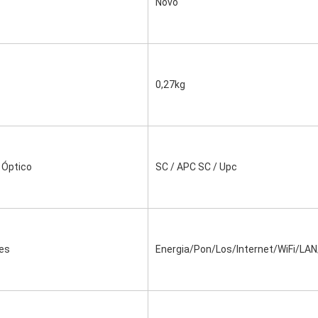
Novo
0,27kg
 Óptico
SC / APC SC / Upc
res
Energia/Pon/Los/Internet/WiFi/LA