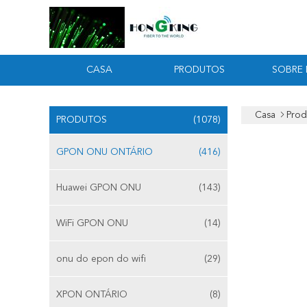
CASA
PRODUTOS
SOBRE
Casa
Prod
PRODUTOS
(1078)
GPON ONU ONTÁRIO
(416)
Huawei GPON ONU
(143)
WiFi GPON ONU
(14)
onu do epon do wifi
(29)
XPON ONTÁRIO
(8)