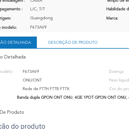
a embalagem :
CAIXA
Tempo de en
pagamento :
L/C, T/T
Habilidade d
Guangdong
rigem:
Marca:
F673AV9
 modelo:
ÇÃO DETALHADA
DESCRIÇÃO DE PRODUTO
ão Detalhada
odelo:
F673AV9
Doença:
ONU/ONT
Peso líquid
Rede de FTTH FTTB FTTX
Cor do pr
Banda dupla GPON ONT ONU
,
4GE 1POT GPON ONT ONU
,
 De Produto
ção do produto