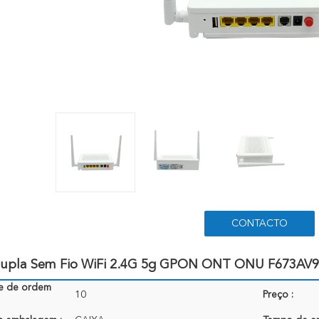
CONTACTO
upla Sem Fio WiFi 2.4G 5g GPON ONT ONU F673AV
e de ordem
10
Preço :