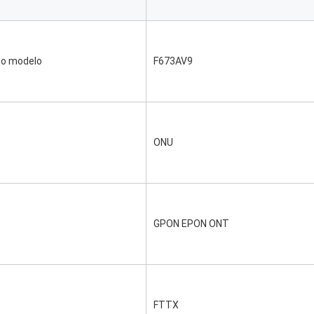
o modelo
F673AV9
ONU
GPON EPON ONT
FTTX