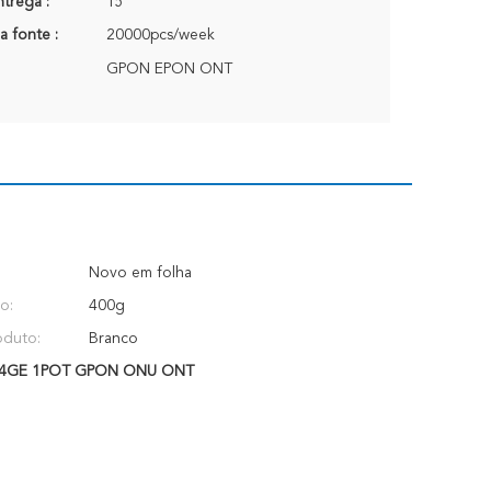
trega :
15
a fonte :
20000pcs/week
GPON EPON ONT
Novo em folha
o:
400g
oduto:
Branco
4GE 1POT GPON ONU ONT