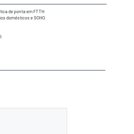
stica de ponta em FTTH.
rios domésticos e SOHO.
D.