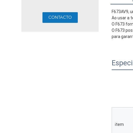
F673AV9, u
Ao usar a 
O F673 forn
O F673 pos
para garant
Especi
item