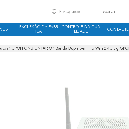
Portuguese
EXCURSÃO DA FÁBR
CONTROLE DA QUA
 NÓS
CONTACTE
ICA
LIDADE
utos
GPON ONU ONTÁRIO
Banda Dupla Sem Fio WiFi 2.4G 5g 