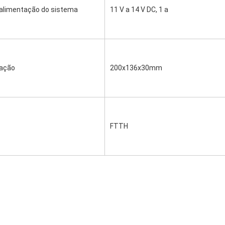
 alimentação do sistema
11 V a 14 V DC, 1 a
cação
200x136x30mm
FTTH