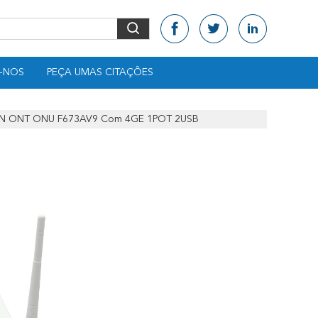
-NOS
PEÇA UMAS CITAÇÕES
GPON ONT ONU F673AV9 Com 4GE 1POT 2USB