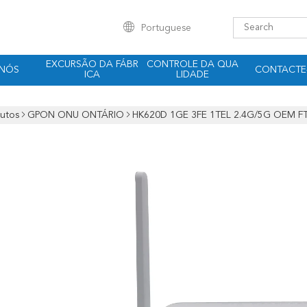
Portuguese
EXCURSÃO DA FÁBR
CONTROLE DA QUA
 NÓS
CONTACTE
ICA
LIDADE
utos
GPON ONU ONTÁRIO
HK620D 1GE 3FE 1TEL 2.4G/5G OEM F