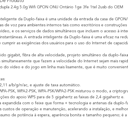
 De Produto
 dupla 2.4g 5.0g Wifi GPON ONU Ontário 1ge 3fe 1tel 2usb do OEM
nteligente da Duplo-faixa é uma unidade da entrada da casa de GPO
icas de voz para ambientes internos tais como escritórios e construçõe
vídeo, e os serviços de dados simultâneos que incluem o acesso à intern
nstantâneas. A entrada inteligente da Duplo-faixa é uma eficaz na reduç
e cumprir as exigências dos usuários para o uso do Internet de capacid
ido gigabit, fibra de alta velocidade, projeto simultâneo da duplo-fai
s simultaneamente que fazem a velocidade do Internet sejam mais rap
ção do vídeo e do jogo em linha mais lisamente, que é muito convenient
cas:
2,11 a/b/g/n/ac, e ajuste de taxa automático.
WPA-PSK, WPA2-PSK, WPA-PSK/WPA2-PSK misturou o modo, a criptograf
cações do apoio WPS para de 5 gigahertz as faixas de 2,4 gigahertz e.
a expandida com o feixe que forma + tecnologia e antenas da duplo-fa
s custos de operação e manutenção, acelerando a instalação, e melhora
nsumo de potência à espera, aparência bonita e tamanho pequeno; é a s