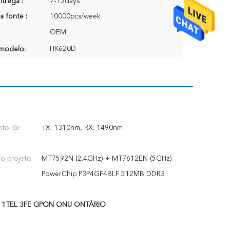
trega :
7-15days
a fonte :
10000pcs/week
OEM
HK620D
modelo:
nto de
TX: 1310nm, RX: 1490nm
o projeto:
MT7592N (2.4GHz) + MT7612EN (5GHz)
PowerChip P3P4GF4BLF 512MB DDR3
,
1TEL 3FE GPON ONU ONTÁRIO