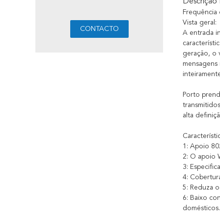
Descrição
Frequência
Vista geral:
A entrada i
característ
geração, o 
mensagens i
inteirament
Porto prend
transmitido
alta defini
Característi
1: Apoio 80
2: O apoio 
3: Especifi
4: Cobertur
5: Reduza o
6: Baixo co
domésticos.