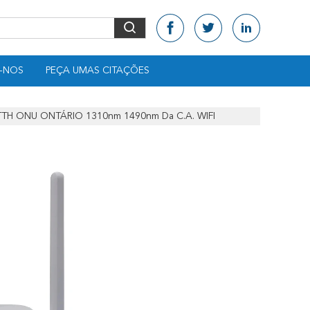
-NOS
PEÇA UMAS CITAÇÕES
TTH ONU ONTÁRIO 1310nm 1490nm Da C.A. WIFI