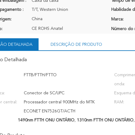
a embalagem :
Caixa da caixa
Tempo de en
pagamento :
T/T, Western Union
Habilidade d
China
rigem:
Marca:
CE ROHS Anatel
o:
Número do 
ÇÃO DETALHADA
DESCRIÇÃO DE PRODUTO
ão Detalhada
FTTB/FTTH/FTTO
Comprime
onda:
ca:
Conector de SC/UPC
Esquema d
 central:
Processador central 900MHz do MTK
RAM:
ECONET EN7526GT/ACTH
1490nm FTTH ONU ONTÁRIO
,
1310nm FTTH ONU ONTÁRIO