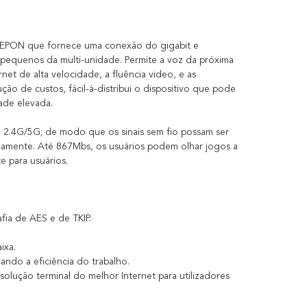
N/EPON que fornece uma conexão do gigabit e
s pequenos da multi-unidade. Permite a voz da próxima
et de alta velocidade, a fluência video, e as
ão de custos, fácil-à-distribui o dispositivo que pode
ade elevada.
xa 2.4G/5G; de modo que os sinais sem fio possam ser
idamente. Até 867Mbs, os usuários podem olhar jogos a
e para usuários.
ia de AES e de TKIP.
ixa.
ndo a eficiência do trabalho.
olução terminal do melhor Internet para utilizadores