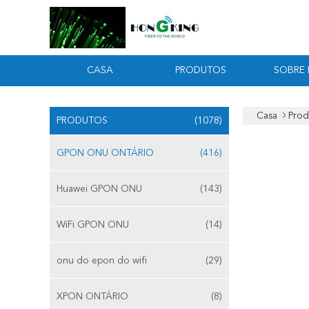
CASA
PRODUTOS
SOBRE
Casa
Prod
PRODUTOS
(1078)
GPON ONU ONTÁRIO
(416)
Huawei GPON ONU
(143)
WiFi GPON ONU
(14)
onu do epon do wifi
(29)
XPON ONTÁRIO
(8)