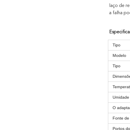
laço de r
a falha p
Especific
Tipo
Modelo
Tipo
Dimensõe
Temperat
Umidade 
O adapta
Fonte de
Portos d