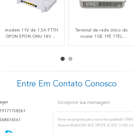
modem 11V de 1.5A FTTH
Modem compatível duplo
Terminal de rede ótico do
Modem duplo sem fio do
GPON EPON ONU 14VDC
da faixa ONU HK718 4GE
OEM WiFi FTTH GPON da
router 1GE 1FE 1TEL
1TEL 2USB Gpon Epon do
à faixa dupla Wifi GPON
HUAWEI de FTTH GPON
faixa Ontário de 4GE
OEM AC1200
Ontário
ONU Ontário
1TEL 2USB
Entre Em Contato Conosco
ager
Incorpore sua mensagem
19171158261
268416561