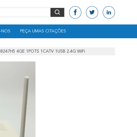
-NOS
PEÇA UMAS CITAÇÕES
8247H5 4GE 1POTS 1CATV 1USB 2.4G WiFi