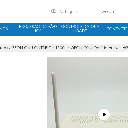
Portuguese
EXCURSÃO DA FÁBR
CONTROLE DA QUA
 NÓS
CONTACTE
ICA
LIDADE
utos
GPON ONU ONTÁRIO
1500nm GPON ONU Ontário Huawei HG