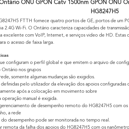
 Ontário ONU GPON Catv 1500nm GPON ONU Ont
HG8247H5
G8247H5 FTTH fornece quatro portos de GE, portos de um
oia 2.4G Wi-Fi. O Ontário caracteriza capacidades de transmiss
ia excelente com VoIP, Internet, e serviços video de HD. Esta
ara o acesso de faixa larga.
ticas
que configuram o perfil global e que emitem o arquivo de conf
o Ontário nos grupos
a rede, somente algumas mudanças são exigidos.
as definidas pelo utilizador da elevação dos apoios configurada
camente após a colocação em movimento sobre
 operação manual é exigida.
o gerenciamento de desempenho remoto do HG8247H5 com os 
ho, a rede
 do desempenho pode ser monitorada no tempo real.
ar remota da falha dos apoios do HG8247H5 com os nanômetros