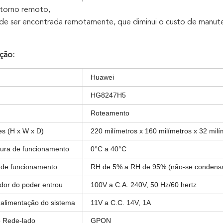
etorno remoto,
ode ser encontrada remotamente, que diminui o custo de manut
ação:
Huawei
HG8247H5
Roteamento
s (H x W x D)
220 milímetros x 160 milímetros x 32 milí
ura de funcionamento
0°C a 40°C
de funcionamento
RH de 5% a RH de 95% (não-se condens
dor do poder entrou
100V a C.A. 240V, 50 Hz/60 hertz
 alimentação do sistema
11V a C.C. 14V, 1A
o Rede-lado
GPON