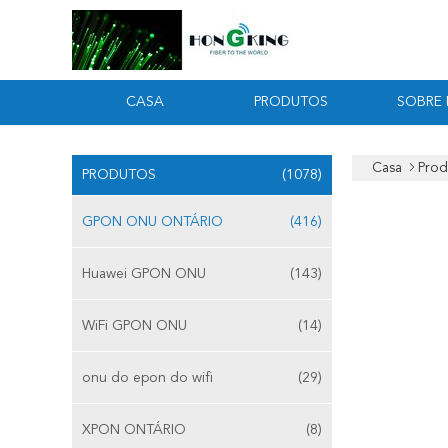
CASA
PRODUTOS
SOBRE
Casa
Prod
PRODUTOS
(1078)
GPON ONU ONTÁRIO
(416)
Huawei GPON ONU
(143)
WiFi GPON ONU
(14)
onu do epon do wifi
(29)
XPON ONTÁRIO
(8)