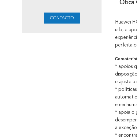
Ótica
Huawei H
usb, e ap
experiênc
perfeita p
Caracterís
* apoios 
disposiçã
e ajuste 
* polític
automati
e nenhuma
* apoia 
desempen
a exceção
* encontr