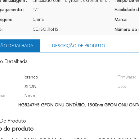
a embalagem :
Embalado com Polyfoam, exterior embalado com caixa de Brown
Tempo de en
pagamento :
T/T
Habilidade d
China
rigem:
Marca:
CE,ISO,RoHS
o:
Número do 
ÇÃO DETALHADA
DESCRIÇÃO DE PRODUTO
ão Detalhada
branco
Firmware:
XPON
Uso:
ia:
Novo
HG8247H5 GPON ONU ONTÁRIO
,
1500nm GPON ONU ONT
 De Produto
o do produto