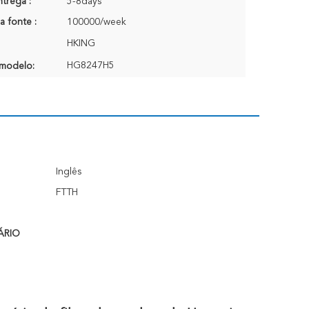
trega :
5-8days
a fonte :
100000/week
HKING
HG8247H5
modelo:
Inglês
FTTH
ÁRIO