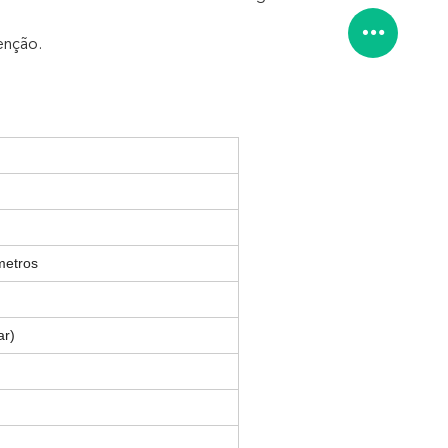
enção.
metros
ar)