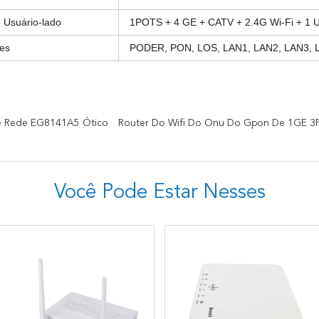
 Usuário-lado
1POTS + 4 GE + CATV + 2.4G Wi-Fi + 1 
res
PODER, PON, LOS, LAN1, LAN2, LAN3, L
De Rede EG8141A5 Ótico
Router Do Wifi Do Onu Do Gpon De 1GE 3
Você Pode Estar Nesses