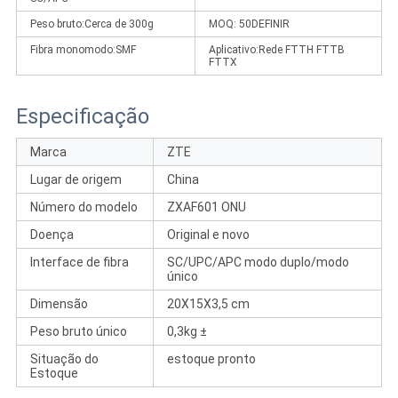
Peso bruto:
Cerca de 300g
MOQ: 50
DEFINIR
Fibra monomodo:
SMF
Aplicativo:
Rede FTTH FTTB
FTTX
Especificação
Marca
ZTE
Lugar de origem
China
Número do modelo
ZXAF601 ONU
Doença
Original e novo
Interface de fibra
SC/UPC/APC modo duplo/modo
único
Dimensão
20X15X3,5 cm
Peso bruto único
0,3kg ±
Situação do
estoque pronto
Estoque