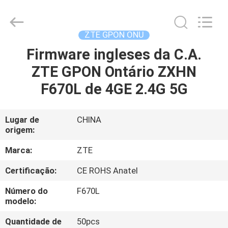
HONGKING
INDUSTRIAL
CO.,
LIMITED.
All
ZTE GPON ONU
Rights
Reserved.
Firmware ingleses da C.A.
CASA
ZTE GPON Ontário ZXHN
PRODUTOS
F670L de 4GE 2.4G 5G
SOBRE
Lugar de
CHINA
origem:
NÓS
Marca:
ZTE
EXCURSÃO
Certificação:
CE ROHS Anatel
DA
Número do
F670L
FÁBRICA
modelo:
Quantidade de
50pcs