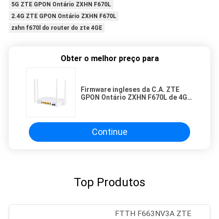
5G ZTE GPON Ontário ZXHN F670L
2.4G ZTE GPON Ontário ZXHN F670L
zxhn f670l do router do zte 4GE
Obter o melhor preço para
Firmware ingleses da C.A. ZTE
GPON Ontário ZXHN F670L de 4GE
2.4G 5G
Continue
Top Produtos
FTTH F663NV3A ZTE