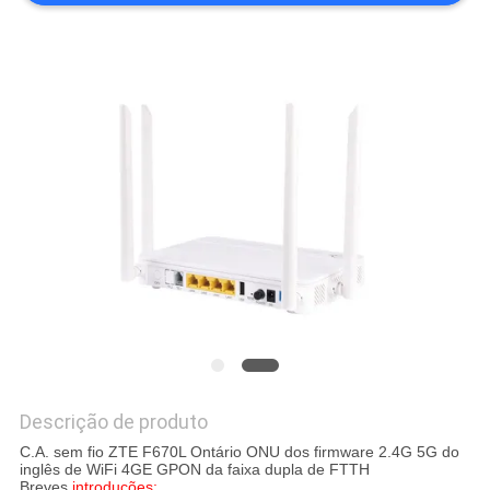
PRIVACY
POLICY
Descrição de produto
C.A. sem fio ZTE F670L Ontário ONU dos firmware 2.4G 5G do
inglês de WiFi 4GE GPON da faixa dupla de FTTH
Breves
introduções: