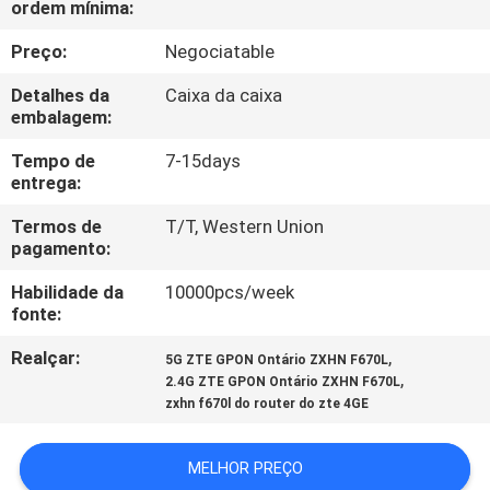
ordem mínima:
CONTROLE
DA
Preço:
Negociatable
QUALIDADE
Detalhes da
Caixa da caixa
embalagem:
CONTACTE-
Tempo de
7-15days
entrega:
NOS
Termos de
T/T, Western Union
pagamento:
PEÇA
Habilidade da
10000pcs/week
UMAS
fonte:
CITAÇÕES
Realçar:
,
5G ZTE GPON Ontário ZXHN F670L
,
2.4G ZTE GPON Ontário ZXHN F670L
MAPA
zxhn f670l do router do zte 4GE
DO
MELHOR PREÇO
SITE