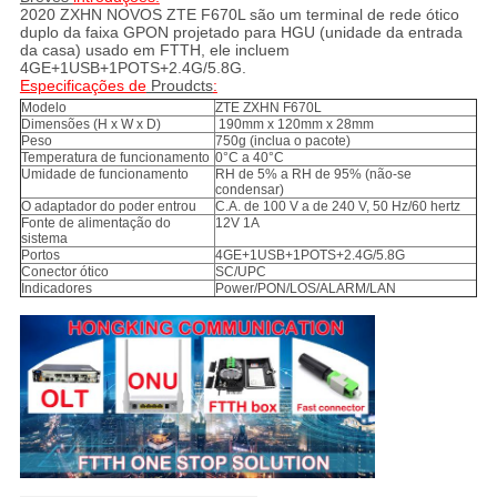
2020
ZXHN
NOVOS
ZTE
F670L
são um terminal de rede ótico
duplo da faixa GPON projetado para HGU (unidade da entrada
da casa) usado em FTTH, ele incluem
4GE+1USB+1POTS+2.4G/5.8G
.
Especificações de
Proudcts
:
Modelo
ZTE ZXHN F670L
Dimensões (H x W x D)
190mm x 120mm x 28mm
Peso
750g (inclua o pacote)
Temperatura de funcionamento
0°C a 40°C
Umidade de funcionamento
RH de 5% a RH de 95% (não-se
condensar)
O adaptador do poder entrou
C.A. de 100 V a de 240 V, 50 Hz/60 hertz
Fonte de alimentação do
12V 1A
sistema
Portos
4GE+1USB+1POTS+2.4G/5.8G
Conector ótico
SC/UPC
Indicadores
Power/PON/LOS/ALARM/LAN