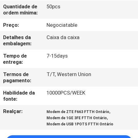
CONTROLE
Quantidade de
50pcs
ordem mínima:
DA
QUALIDADE
Preço:
Negociatable
Detalhes da
Caixa da caixa
CONTACTE-
embalagem:
NOS
Tempo de
7-15days
entrega:
PEÇA
Termos de
T/T, Western Union
pagamento:
UMAS
Habilidade da
10000PCS/WEEK
CITAÇÕES
fonte:
Realçar:
,
Modem de ZTE F663 FTTH Ontário
MAPA
,
Modem de 1GE 3FE FTTH Ontário
DO
Modem de USB 1POTS FTTH Ontário
SITE