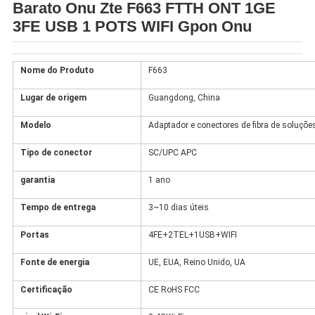
Barato Onu Zte F663 FTTH ONT 1GE
3FE USB 1 POTS WIFI Gpon Onu
Nome do Produto
F663
Lugar de origem
Guangdong, China
Modelo
Adaptador e conectores de fibra de soluçõe
Tipo de conector
SC/UPC APC
garantia
1 ano
Tempo de entrega
3~10 dias úteis
Portas
4FE+2TEL+1USB+WIFI
Fonte de energia
UE, EUA, Reino Unido, UA
Certificação
CE RoHS FCC