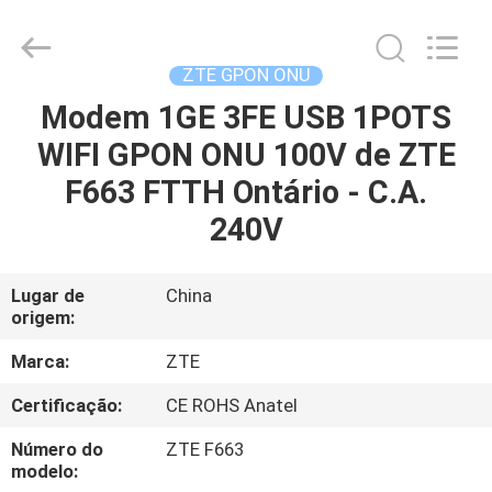
HONGKING
INDUSTRIAL
CO.,
LIMITED.
All
ZTE GPON ONU
Rights
Reserved.
Modem 1GE 3FE USB 1POTS
CASA
WIFI GPON ONU 100V de ZTE
PRODUTOS
F663 FTTH Ontário - C.A.
240V
SOBRE
NÓS
Lugar de
China
origem:
EXCURSÃO
Marca:
ZTE
DA
Certificação:
CE ROHS Anatel
FÁBRICA
Número do
ZTE F663
modelo: