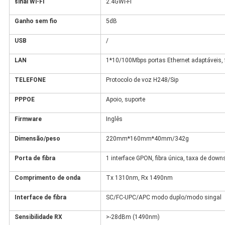
sinal Wi-Fi
2.4GWi-Fi
Ganho sem fio
5dB
USB
/
LAN
1*10/100Mbps portas Ethernet adaptáveis, fu
TELEFONE
Protocolo de voz H248/Sip
PPPOE
Apoio, suporte
Firmware
Inglês
Dimensão/peso
220mm*160mm*40mm/342g
Porta de fibra
1 interface GPON, fibra única, taxa de dow
Comprimento de onda
Tx 1310nm, Rx 1490nm
Interface de fibra
SC/FC-UPC/APC modo duplo/modo singal
Sensibilidade RX
>-28dBm (1490nm)