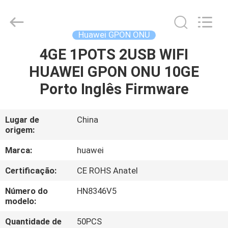
HONGKING
INDUSTRIAL
CO.,
LIMITED.
All
Huawei GPON ONU
Rights
Reserved.
4GE 1POTS 2USB WIFI
CASA
HUAWEI GPON ONU 10GE
PRODUTOS
Porto Inglês Firmware
SOBRE
Lugar de
China
origem:
NÓS
Marca:
huawei
EXCURSÃO
Certificação:
CE ROHS Anatel
DA
Número do
HN8346V5
FÁBRICA
modelo:
Quantidade de
50PCS