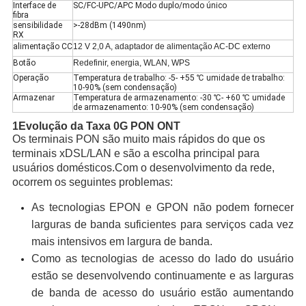
Interface de
SC/FC-UPC/APC Modo duplo/modo único
fibra
sensibilidade
>-28dBm (1490nm)
RX
alimentação CC
12 V 2,0 A, adaptador de alimentação AC-DC externo
Botão
Redefinir, energia, WLAN, WPS
Operação
Temperatura de trabalho: -5- +55 ℃ umidade de trabalho:
10-90% (sem condensação)
Armazenar
Temperatura de armazenamento: -30 ℃- +60 ℃ umidade
de armazenamento: 10-90% (sem condensação)
1
Evolução da Taxa 0G PON ONT
Os terminais PON são muito mais rápidos do que os
terminais xDSL/LAN e são a escolha principal para
usuários domésticos.Com o desenvolvimento da rede,
ocorrem os seguintes problemas:
As tecnologias EPON e GPON não podem fornecer
larguras de banda suficientes para serviços cada vez
mais intensivos em largura de banda.
Como as tecnologias de acesso do lado do usuário
estão se desenvolvendo continuamente e as larguras
de banda de acesso do usuário estão aumentando