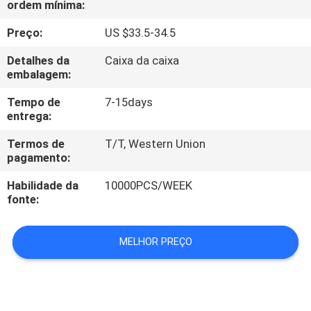
ordem mínima:
CONTROLE
DA
Preço:
US $33.5-34.5
QUALIDADE
Detalhes da
Caixa da caixa
embalagem:
CONTACTE-
Tempo de
7-15days
entrega:
NOS
Termos de
T/T, Western Union
pagamento:
PEÇA
Habilidade da
10000PCS/WEEK
UMAS
fonte:
CITAÇÕES
MELHOR PREÇO
MAPA
DO
SITE