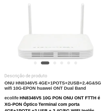
PRIVACY
POLICY
Descrição de produto
ONU HN8346V5 4GE+1POTS+2USB+2.4G&5G
wifi 10G-EPON huawei ONT Dual Band
ecolife
HN8346V5 10G PON ONU ONT FTTH é
XG-PON Óptico
Terminal com porta
4GE+1POTS
+2 USB + 2.4G/5G WIFI Inglês