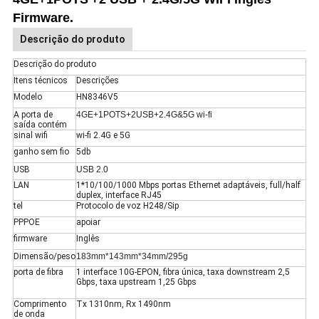
Firmware.
Descrição do produto
Descrição do produto
Itens técnicos
Descrições
Modelo
HN8346V5
A porta de
4GE+1POTS+2USB+2.4G&5G wi-fi
saída contém
sinal wifi
wi-fi 2.4G e 5G
ganho sem fio
5db
USB
USB 2.0
LAN
1*10/100/1000 Mbps portas Ethernet adaptáveis, full/half
duplex, interface RJ45
tel
Protocolo de voz H248/Sip
PPPOE
apoiar
firmware
Inglês
Dimensão/peso
183mm*143mm*34mm/295g
porta de fibra
1 interface 10G-EPON, fibra única, taxa downstream 2,5
Gbps, taxa upstream 1,25 Gbps
Comprimento
Tx 1310nm, Rx 1490nm
de onda