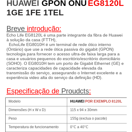
HUAWEI 
GPON ONU
EG8120L
1GE 1FE 1TEL
Breve 
introdução:
Echo Life EG8120L é 
uma parte integrante da fibra de Huawei 
à solução da casa (FTTH),
EchoLife EG8010H é um terminal de rede ótico interno 
(Ontário) que use a rede ótica passiva do gigabit (GPON)
tecnologia para fornecer o acesso ultra-de faixa larga para a 
casa e usuários pequenos do escritório/escritório domiciliário 
(SOHO). O EG8010H tem um porto de Gigabit Ethernet (GE) e 
caracteriza capacidades de capacidade elevada da 
transmissão do serviço, assegurando o Internet excelente e a 
experiência video alta do serviço da definição (HD).
Especificação de
 Proudcts
:
Modelo
HUAWEI
POR EXEMPLO 8120L
Dimensões (H x W x D)
115 x 94 x 30mm
Peso
155g (exclua o pacote)
Temperatura de funcionamento
0°C a 40°C