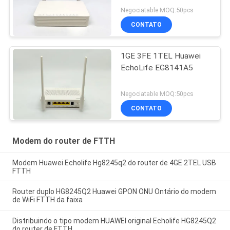
Negociatable MOQ:50pcs
CONTATO
1GE 3FE 1TEL Huawei
EchoLife EG8141A5
Negociatable MOQ:50pcs
CONTATO
Modem do router de FTTH
Modem Huawei Echolife Hg8245q2 do router de 4GE 2TEL USB
FTTH
Router duplo HG8245Q2 Huawei GPON ONU Ontário do modem
de WiFi FTTH da faixa
Distribuindo o tipo modem HUAWEI original Echolife HG8245Q2
do router de FTTH