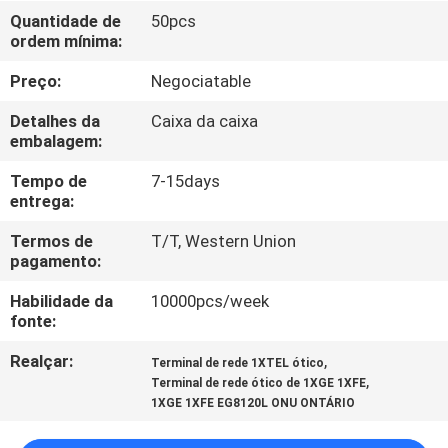
CONTROLE
Quantidade de
50pcs
ordem mínima:
DA
QUALIDADE
Preço:
Negociatable
Detalhes da
Caixa da caixa
CONTACTE-
embalagem:
NOS
Tempo de
7-15days
entrega:
PEÇA
Termos de
T/T, Western Union
pagamento:
UMAS
Habilidade da
10000pcs/week
CITAÇÕES
fonte:
Realçar:
,
Terminal de rede 1XTEL ótico
MAPA
,
Terminal de rede ótico de 1XGE 1XFE
DO
1XGE 1XFE EG8120L ONU ONTÁRIO
SITE