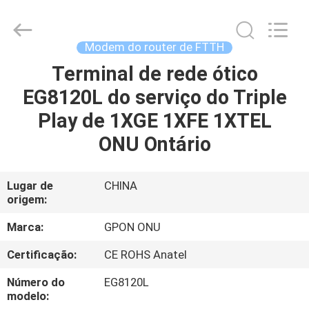
HONGKING
INDUSTRIAL
CO.,
LIMITED.
All
Modem do router de FTTH
Rights
Reserved.
Terminal de rede ótico
CASA
EG8120L do serviço do Triple
PRODUTOS
Play de 1XGE 1XFE 1XTEL
ONU Ontário
SOBRE
NÓS
Lugar de
CHINA
origem:
EXCURSÃO
Marca:
GPON ONU
DA
Certificação:
CE ROHS Anatel
FÁBRICA
Número do
EG8120L
modelo: