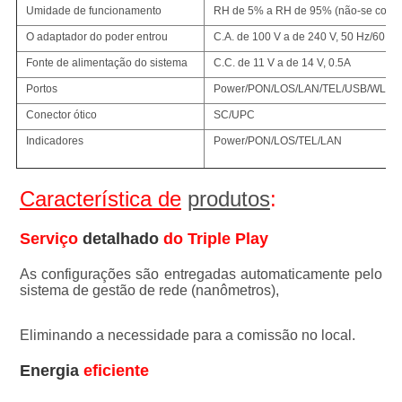
Umidade de funcionamento
RH de 5% a RH de 95% (não-se cond
O adaptador do poder entrou
C.A. de 100 V a de 240 V, 50 Hz/60 her
Fonte de alimentação do sistema
C.C. de 11 V a de 14 V, 0.5A
Portos
Power/PON/LOS/LAN/TEL/USB/WLA
Conector ótico
SC/UPC
Indicadores
Power/PON/LOS/TEL/LAN
Característica de
produtos
:
Serviço
 detalhado 
do Triple Play
As configurações são entregadas
automaticamente
 pelo 
sistema de gestão de rede (nanômetros),
Eliminando a necessidade para a comissão no local.
Energia 
eficiente