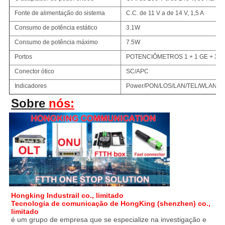
Fonte de alimentação do sistema
C.C. de 11 V a de 14 V, 1,5 A
Consumo de potência estático
3.1W
Consumo de potência máximo
7.5W
Portos
POTENCIÔMETROS 1 + 1 GE + 3 FE 
Conector ótico
SC/APC
Indicadores
Power/PON/LOS/LAN/TEL/WLAN/W
Sobre
nós:
Hongking Industrail co., limitado
Tecnologia de comunicação de HongKing (shenzhen) co., 
limitado
é um grupo de empresa que se especialize na investigação e 