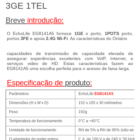
3GE 1TEL
Breve
introdução
:
O EchoLife EG8141A5 fornece 
1GE
 o porto, 
1POTS
 porto, 
portos 
3FE
 e apoia 
2.4G Wi-Fi
. As características do Ontário
capacidades de transmissão de capacidade elevada de 
assegurar experiências excelentes com VoIP, Internet, e 
serviços video de HD. Estas características fazem ao 
EG8141A5 uma escolha perfeita para o acesso de faixa larga.
Especificação de
produto
:
Parâmetros
EchoLife
EG8141A5
Dimensões (H x W x D)
152 x 105 x 30 milímetros
Peso
192g
Temperatura de funcionamento
0°C a +40°C
Umidade de funcionamento
RH de 5% a RH de 95% (não-se co
O adaptador do poder entrou
C.A. de 100 V a de 240 V, 50 Hz/60 