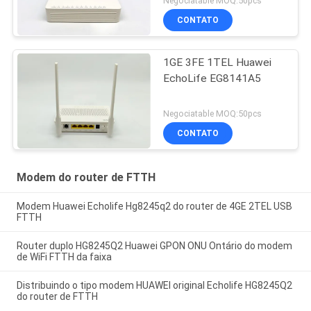
Negociatable MOQ:50pcs
CONTATO
1GE 3FE 1TEL Huawei
EchoLife EG8141A5
Negociatable MOQ:50pcs
CONTATO
Modem do router de FTTH
Modem Huawei Echolife Hg8245q2 do router de 4GE 2TEL USB
FTTH
Router duplo HG8245Q2 Huawei GPON ONU Ontário do modem
de WiFi FTTH da faixa
Distribuindo o tipo modem HUAWEI original Echolife HG8245Q2
do router de FTTH